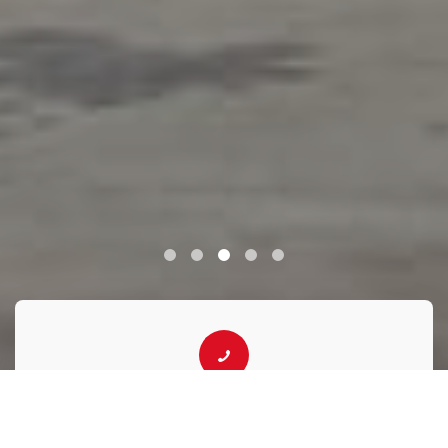
Contactanos al
+595 994 252007